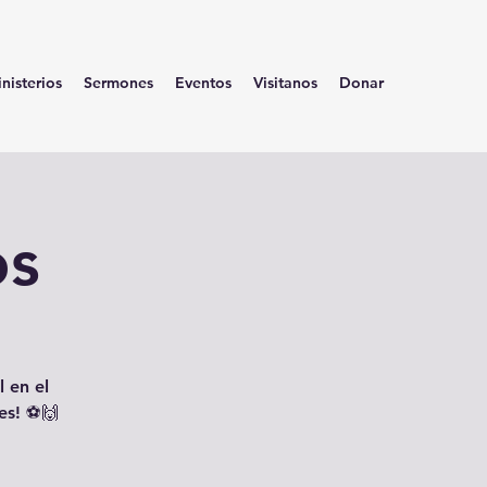
nisterios
Sermones
Eventos
Visitanos
Donar
os
 en el
es! ⚽🙌