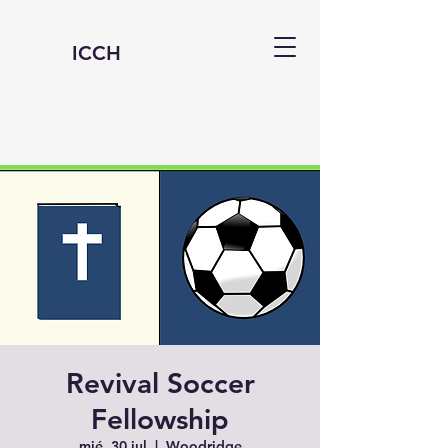
ICCH
Revival Soccer
Fellowship
mié, 30 jul
  |  
Woodridge