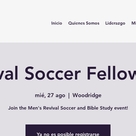
Inicio
Quienes Somos
Liderazgo
Mi
val Soccer Fello
mié, 27 ago
  |  
Woodridge
Join the Men's Revival Soccer and Bible Study event!
Ya no es posible registrarse