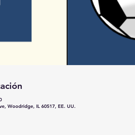
cación
0
e, Woodridge, IL 60517, EE. UU.